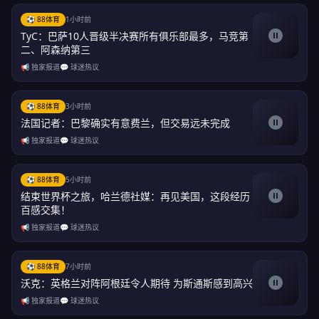
⚽ 88体育
1小时前
TyC：巴萨10人晋级半决赛所有俱乐部最多，马竞第
二、阿森纳第三
📢 独家报道
💬 球迷热议
⚽ 88体育
3小时前
法国记者：巴黎确实有意费兰，但交易远未完成
📢 独家报道
💬 球迷热议
⚽ 88体育
5小时前
结束世界杯之旅，哈兰德社媒：再见美国，这段经历
百感交集！
📢 独家报道
💬 球迷热议
⚽ 88体育
7小时前
沃克：英格兰对阵阿根廷令人期待 为斯通斯感到高兴
📢 独家报道
💬 球迷热议