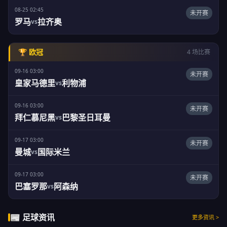
08-25 02:45
未开赛
罗马
拉齐奥
vs
🏆 欧冠
4 场比赛
09-16 03:00
未开赛
皇家马德里
利物浦
vs
09-16 03:00
未开赛
拜仁慕尼黑
巴黎圣日耳曼
vs
09-17 03:00
未开赛
曼城
国际米兰
vs
09-17 03:00
未开赛
巴塞罗那
阿森纳
vs
📰 足球资讯
更多资讯 >