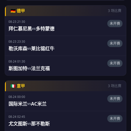
🇩🇪 德甲
3 场比赛
08-23 21:30
未开赛
拜仁慕尼黑
多特蒙德
vs
08-23 23:30
未开赛
勒沃库森
莱比锡红牛
vs
08-24 01:30
未开赛
斯图加特
法兰克福
vs
🇮🇹 意甲
3 场比赛
08-24 00:00
未开赛
国际米兰
AC米兰
vs
08-24 02:45
未开赛
尤文图斯
那不勒斯
vs