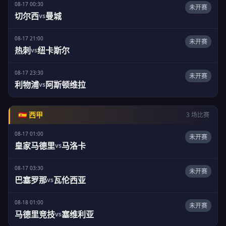
08-17 00:30
未开赛
切尔西
曼城
vs
08-17 21:00
未开赛
热刺
纽卡斯尔
vs
08-17 23:30
未开赛
利物浦
阿斯顿维拉
vs
🇪🇸 西甲
3 场比赛
08-17 01:00
未开赛
皇家马德里
马洛卡
vs
08-17 03:30
未开赛
巴塞罗那
瓦伦西亚
vs
08-18 01:00
未开赛
马德里竞技
塞维利亚
vs