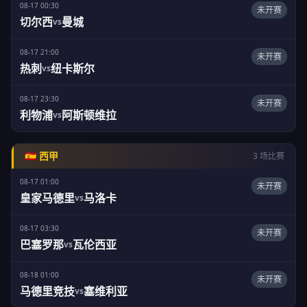
08-17 00:30
未开赛
切尔西
曼城
vs
08-17 21:00
未开赛
热刺
纽卡斯尔
vs
08-17 23:30
未开赛
利物浦
阿斯顿维拉
vs
🇪🇸 西甲
3 场比赛
08-17 01:00
未开赛
皇家马德里
马洛卡
vs
08-17 03:30
未开赛
巴塞罗那
瓦伦西亚
vs
08-18 01:00
未开赛
马德里竞技
塞维利亚
vs