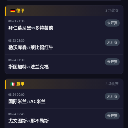
🇩🇪 德甲
3 场比赛
08-23 21:30
未开赛
拜仁慕尼黑
多特蒙德
vs
08-23 23:30
未开赛
勒沃库森
莱比锡红牛
vs
08-24 01:30
未开赛
斯图加特
法兰克福
vs
🇮🇹 意甲
3 场比赛
08-24 00:00
未开赛
国际米兰
AC米兰
vs
08-24 02:45
未开赛
尤文图斯
那不勒斯
vs