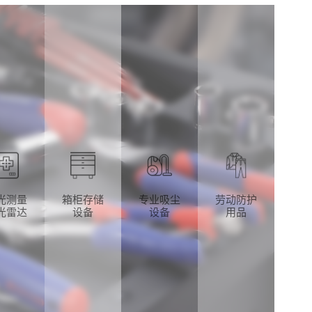
光测量
箱柜存储
专业吸尘
劳动防护
光雷达
设备
设备
用品