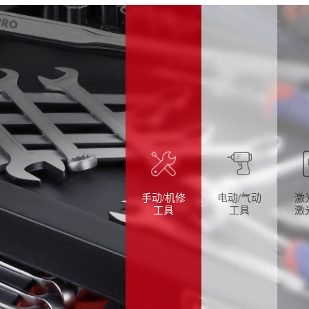
手动/机修
电动/气动
激
工具
工具
激