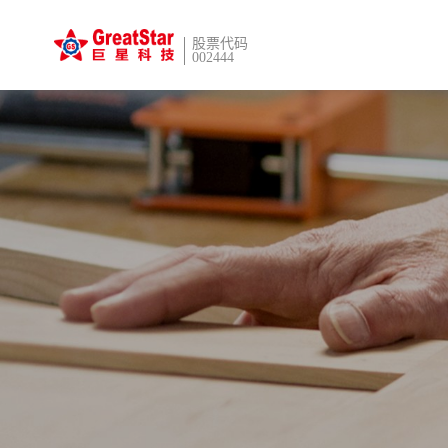
股票代码
002444