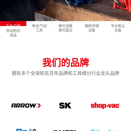
手动/机修
电动/气动
激光测量
箱柜存储
专业吸尘
工具
工具
激光雷达
设备
设备
劳动防护
用品
我们的品牌
拥有多个全球知名百年品牌和工具细分行业龙头品牌